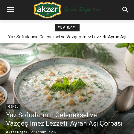
EN GÜNCEL
Yaz Sofralarının Geleneksel ve Vazgeçilmez Lezzeti: Ayran Aşı
Çorbası
GENEL
Yaz Sofralarının Geleneksel ve
Vazgeçilmez Lezzeti: Ayran Aşı Çorbası
Akzer Doğal
-
27 Temmuz 2026