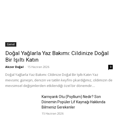
Genel
Doğal Yağlarla Yaz Bakımı: Cildinize Doğal
Bir Işıltı Katın
Akzer Doğal
-
15 Haziran 2026
0
Doğal Yağlarla Yaz Bakımı: Cildinize Doğal Bir Işıltı Katın Yaz
mevsimi; güneşin, denizin ve tatilin keyfini çıkardığımız, cildimizin de
mevsimsel değişimlerden etkilendiği özel bir dönemdir....
Karnıyarık Otu (Psyllium) Nedir? Son
Dönemin Popüler Lif Kaynağı Hakkında
Bilmeniz Gerekenler
15 Haziran 2026