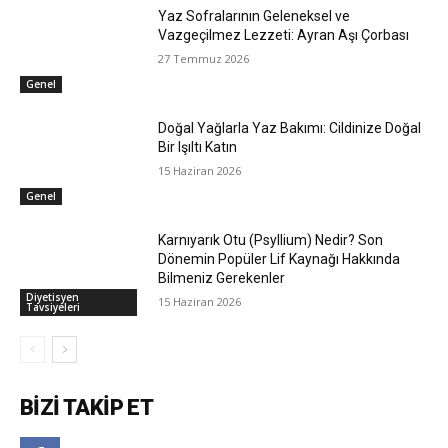
Yaz Sofralarının Geleneksel ve
Vazgeçilmez Lezzeti: Ayran Aşı Çorbası
27 Temmuz 2026
Genel
Doğal Yağlarla Yaz Bakımı: Cildinize Doğal
Bir Işıltı Katın
15 Haziran 2026
Genel
Karnıyarık Otu (Psyllium) Nedir? Son
Dönemin Popüler Lif Kaynağı Hakkında
Bilmeniz Gerekenler
Diyetisyen
15 Haziran 2026
Tavsiyeleri
BIZI TAKIP ET