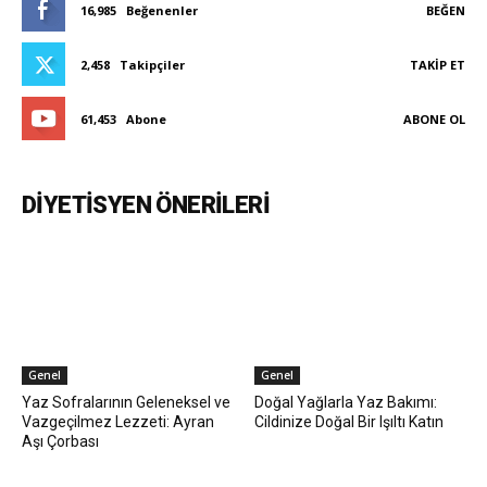
16,985
Beğenenler
BEĞEN
2,458
Takipçiler
TAKIP ET
61,453
Abone
ABONE OL
DIYETISYEN ÖNERILERI
Genel
Genel
Yaz Sofralarının Geleneksel ve
Doğal Yağlarla Yaz Bakımı:
Vazgeçilmez Lezzeti: Ayran
Cildinize Doğal Bir Işıltı Katın
Aşı Çorbası