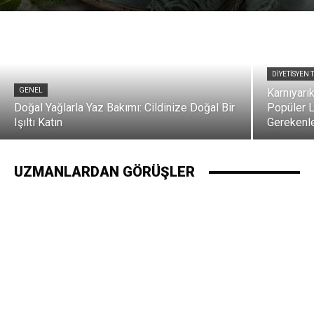
DIYETISYEN 
GENEL
Karnıyarı
Doğal Yağlarla Yaz Bakımı: Cildinize Doğal Bir
Popüler L
Işıltı Katın
Gerekenl
UZMANLARDAN GÖRÜŞLER