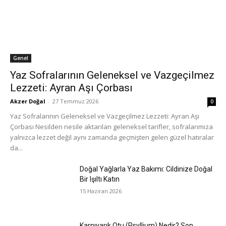
Genel
Yaz Sofralarının Geleneksel ve Vazgeçilmez
Lezzeti: Ayran Aşı Çorbası
Akzer Doğal
-
27 Temmuz 2026
0
Yaz Sofralarının Geleneksel ve Vazgeçilmez Lezzeti: Ayran Aşı
Çorbası Nesilden nesile aktarılan geleneksel tarifler, sofralarımıza
yalnızca lezzet değil aynı zamanda geçmişten gelen güzel hatıralar
da...
Doğal Yağlarla Yaz Bakımı: Cildinize Doğal
Bir Işıltı Katın
15 Haziran 2026
Karnıyarık Otu (Psyllium) Nedir? Son